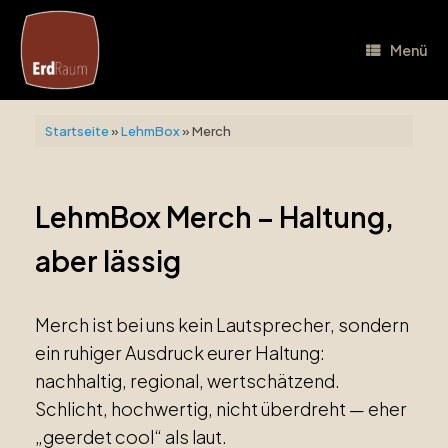
Zum
Inhalt
springen
Menü
Startseite
»
LehmBox
»
Merch
LehmBox Merch – Haltung,
aber lässig
Merch ist bei uns kein Lautsprecher, sondern
ein ruhiger Ausdruck eurer Haltung:
nachhaltig, regional, wertschätzend.
Schlicht, hochwertig, nicht überdreht — eher
„geerdet cool“ als laut.