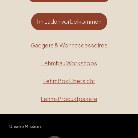
Im Laden vorbeikommen
Gadgets & Wohnaccessoires
Lehmbau Workshops
LehmBox Übersicht
Lehm-Produktpakete
Unsere Mission: