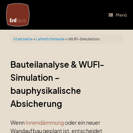
Zum
Inhalt
springen
Menü
Startseite
»
LehmSchmiede
»
WUFI-Simulation
Bauteilanalyse & WUFI-
Simulation –
bauphysikalische
Absicherung
Wenn
Innendämmung
oder ein neuer
Wandaufbau geplant ist, entscheidet