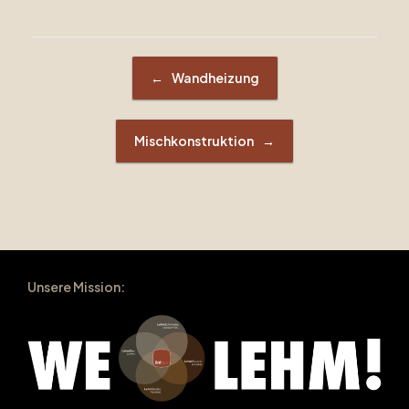
Beitragsnavigation
←
Wandheizung
Mischkonstruktion
→
Unsere Mission: