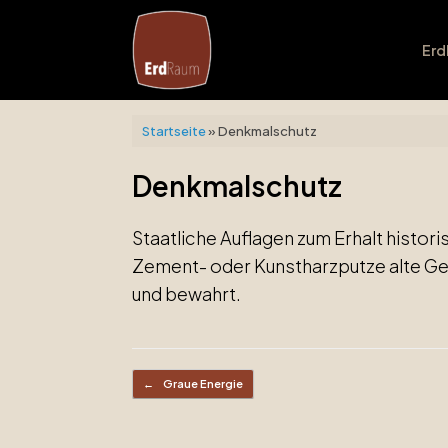
Zum
Inhalt
springen
Er
Startseite
»
Denkmalschutz
Denkmalschutz
Staatliche Auflagen zum Erhalt hist
Zement- oder Kunstharzputze alte Ge
und bewahrt.
Beitragsnavigation
←
Graue Energie