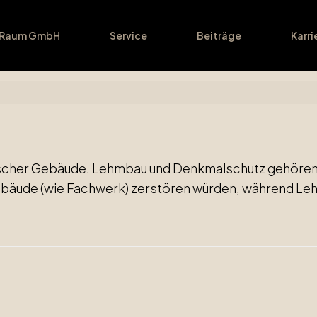
dRaum GmbH
Service
Beiträge
Karri
orischer Gebäude. Lehmbau und Denkmalschutz gehör
bäude (wie Fachwerk) zerstören würden, während Lehm