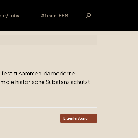
ere / Jobs
#teamLEHM
en fest zusammen, da moderne
 die historische Substanz schützt
Eigenleistung
→